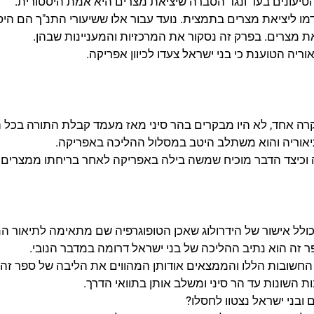
טיעונים בעד ונגד הסברה שיציאת מצרים היא אמת היסטורית.
ו ליציאת מצרים בתמצית. נועד עבור אלו ששיעורי התנ"ך הם הי
יאת מצרים. בפרק זה נסקור את המרכזיות והמעניינות שבהן.
יה הטוענת כי בני ישראל צעדו לכיוון אפריקה.
ה אחד, לא היו מבקרים בהר סיני מאז מעמד קבלת התורה בכל ה
תיאוריה והוא משתלב היטב במסלול ההליכה באפריקה.
וכיצד הדבר מוכיח שמשה בילה באפריקה לאחר בריחתו ממצרים.
ולל אישור של הידרולוג שאכן הטופוגרפיה שם מתאימה לתיאור ה
ה הוא נתיב ההליכה של בני ישראל דרומה במדבר הנובי.
חשובות הללו והממצאים אודותן המהווים את הליבה של ספר זה.
 השונות עד הר סיני ומשלב אותן בתוואי הדרך.
בני ישראל נצטוו לחסלו?