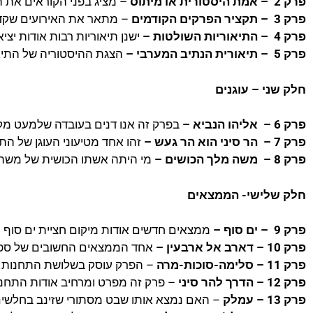
פרק 2 – אמת היסטורית או מיתוס
– מציג בפני הקוראים את ה
פרק 3 – תקציר הפרקים הקודמים
– מתאר את האירועים שקדמ
פרק 4 – התיאוריות השולטות –
ישנן תיאוריות רבות אודות יצ
פרק 5 – תיאורית הנתיב המערבי –
הצגת ההיסטוריה של התיאור
חלק שני – עוגנים
פרק 6 – אליהו הנביא –
בפרק זה אנו דנים בעובדה שלמעט מקר
פרק 7 – הר סיני הוא הר געש –
זהו אחד מטיעוני העוגן של ה
פרק 8 – משה מלך הכושים –
מי היתה אשתו הכושית של משה 
חלק שלישי- הממצאים
פרק 9 – ים סוף –
ממצאים חדשים אודות מיקום חציית ים סוף כ
פרק 10 – דארב אל ארבעין –
אחד הממצאים החשובים של ספר ז
פרק 11 – סלימה-סוכות-מרה
– הפרק עוסק בשלושת התחנות ה
פרק 12 – הדרך להר סיני
– פרק זה מפרט ומרחיב אודות התחנות
פרק 13 – עמלק
– האם נמצא אותו שבט מסתורי שזינב בחלשים ו